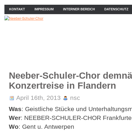
KONTAKT
IMPRESSUM
INTERNER BEREICH
DATENSCHUTZ
ÜBER UNS
NEWS
PROBEN
KONZERTE
BIL
Neeber-Schuler-Chor demnä
Konzertreise in Flandern
April 16th, 2013
nsc
Was
: Geistliche Stücke und Unterhaltungs
Wer
: NEEBER-SCHULER-CHOR Frankfurter 
Wo
: Gent u. Antwerpen