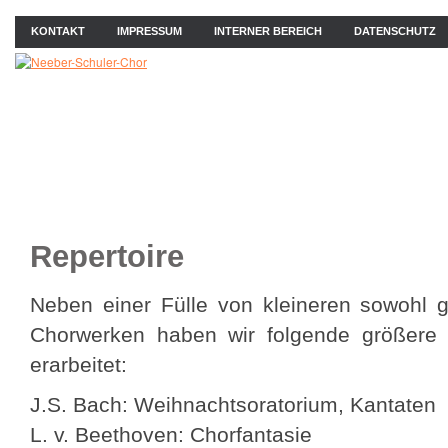
KONTAKT
IMPRESSUM
INTERNER BEREICH
DATENSCHUTZ
ÜBER UNS
NEWS
PROBEN
KONZERTE
BIL
Repertoire
Neben einer Fülle von kleineren sowohl ge
Chorwerken haben wir folgende größere 
erarbeitet:
J.S. Bach: Weihnachtsoratorium, Kantaten
L. v. Beethoven: Chorfantasie