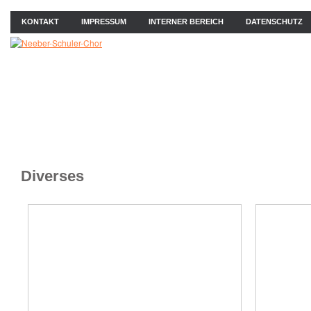
KONTAKT
IMPRESSUM
INTERNER BEREICH
DATENSCHUTZ
ÜBER UNS
NEWS
PROBEN
KONZERTE
BIL
Diverses