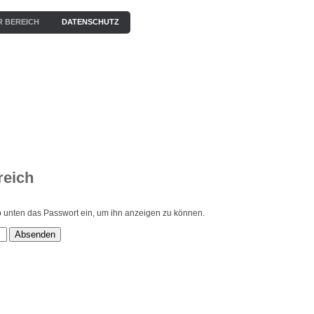
R BEREICH
DATENSCHUTZ
EN
KONZERTE
BILDERGALERIE
VIDEOS / HÖRPROBEN
reich
gib unten das Passwort ein, um ihn anzeigen zu können.