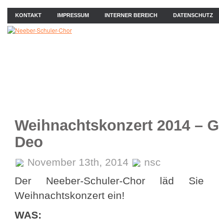
KONTAKT
IMPRESSUM
INTERNER BEREICH
DATENSCHUTZ
ÜBER UNS
NEWS
PROBEN
KONZERTE
BIL
Weihnachtskonzert 2014 – Gl
Deo
November 13th, 2014
nsc
Der Neeber-Schuler-Chor läd Sie h
Weihnachtskonzert ein!
WAS: