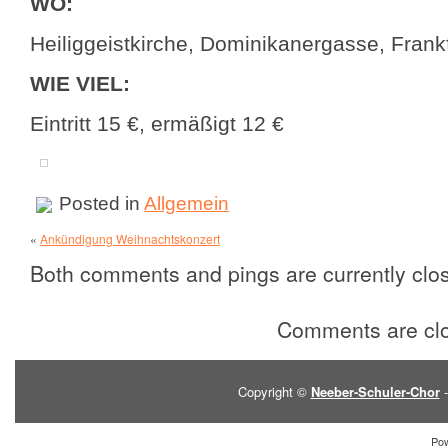
WO:
Heiliggeistkirche, Dominikanergasse, Frankf
WIE VIEL:
Eintritt 15 €, ermäßigt 12 €
Posted in
Allgemein
«
Ankündigung Weihnachtskonzert
Both comments and pings are currently clo
Comments are cl
Copyright ©
Neeber-Schuler-Chor
-
Po