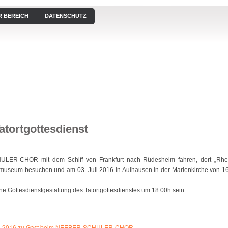
R BEREICH
DATENSCHUTZ
EN
KONZERTE
BILDERGALERIE
VIDEOS / HÖRPROBEN
atortgottesdienst
LER-CHOR mit dem Schiff von Frankfurt nach Rüdesheim fahren, dort „Rhe
museum besuchen und am 03. Juli 2016 in Aulhausen in der Marienkirche von 1
che Gottesdienstgestaltung des Tatortgottesdienstes um 18.00h sein.
.04.2016 zu Gast beim NEEBER-SCHULER-CHOR