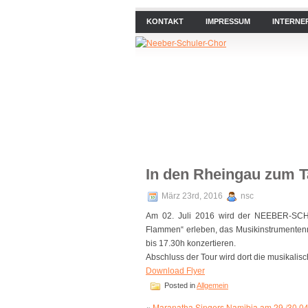
KONTAKT
IMPRESSUM
INTERNE
ÜBER UNS
NEWS
PROB
In den Rheingau zum T
März 23rd, 2016
nsc
Am 02. Juli 2016 wird der NEEBER-SCHU
Flammen“ erleben, das Musikinstrumenten
bis 17.30h konzertieren.
Abschluss der Tour wird dort die musikalis
Download Flyer
Posted in
Allgemein
«
Maranatha Singers Namibia am 29./30