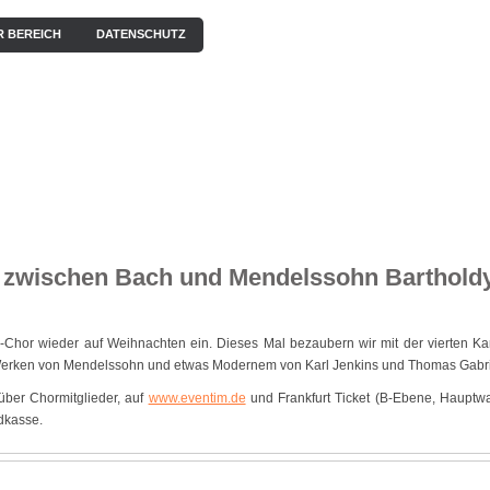
R BEREICH
DATENSCHUTZ
EN
KONZERTE
BILDERGALERIE
VIDEOS / HÖRPROBEN
– zwischen Bach und Mendelssohn Barthold
-Chor wieder auf Weihnachten ein. Dieses Mal bezaubern wir mit der vierten Ka
Werken von Mendelssohn und etwas Modernem von Karl Jenkins und Thomas Gabri
über Chormitglieder, auf
www.eventim.de
und Frankfurt Ticket (B-Ebene, Hauptw
dkasse.