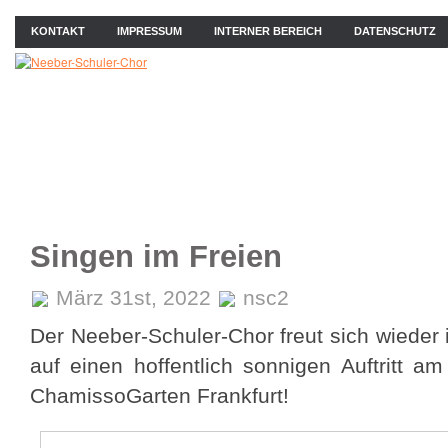
KONTAKT
IMPRESSUM
INTERNER BEREICH
DATENSCHUTZ
ÜBER UNS
NEWS
PROBEN
KONZERTE
BIL
Singen im Freien
März 31st, 2022
nsc2
Der Neeber-Schuler-Chor freut sich wieder
auf einen hoffentlich sonnigen Auftritt 
ChamissoGarten Frankfurt!