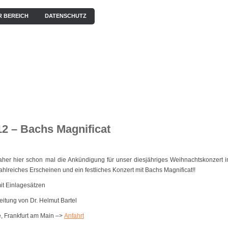
R BEREICH
DATENSCHUTZ
EN
KONZERTE
BILDERGALERIE
VIDEOS / HÖRPROBEN
2 – Bachs Magnificat
aher hier schon mal die Ankündigung für unser diesjähriges Weihnachtskonzert i
zahlreiches Erscheinen und ein festliches Konzert mit Bachs Magnificat!!
it Einlagesätzen
eitung von Dr. Helmut Bartel
e, Frankfurt am Main –>
Anfahrt