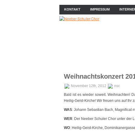
KONTAKT
IMPRESSUM
INTERNE
ÜBER UNS
NEWS
PROB
Weihnachtskonzert 201
November 12th, 2012
nsc
Bald ist es wieder soweit. Weihnachten! D
Heilig-Geist-Kirche! Wir freuen uns auf Ihr 
WAS
: Johann Sebastian Bach, Magnificat m
WER
: Der Neeber Schuler Chor unter der L
WO
: Heilig-Geist-Kirche, Dominikanergass