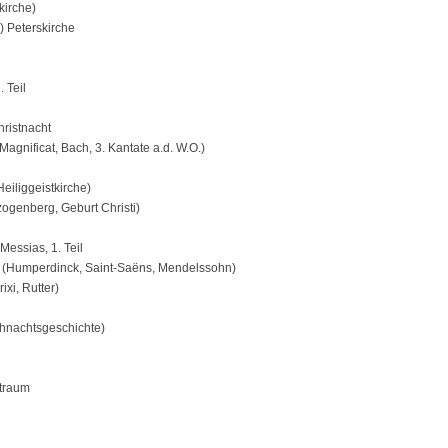
kirche)
) Peterskirche
 Teil
hristnacht
gnificat, Bach, 3. Kantate a.d. W.O.)
iliggeistkirche)
genberg, Geburt Christi)
Messias, 1. Teil
 (Humperdinck, Saint-Saëns, Mendelssohn)
xi, Rutter)
ihnachtsgeschichte)
traum