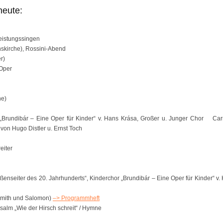
heute:
eistungssingen
skirche), Rossini-Abend
r)
 Oper
he)
 „Brundibár – Eine Oper für Kinder“ v. Hans Krása, Großer u. Junger Chor Ca
 von Hugo Distler u. Ernst Toch
eiter
ußenseiter des 20. Jahrhunderts“, Kinderchor „Brundibár – Eine Oper für Kinder“ v.
lamith und Salomon)
–> Programmheft
salm „Wie der Hirsch schreit“ / Hymne