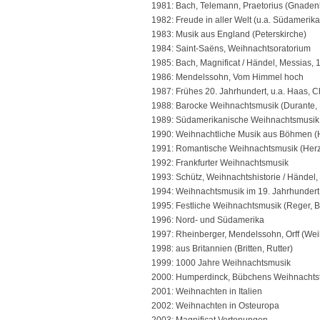
1981: Bach, Telemann, Praetorius (Gnaden
1982: Freude in aller Welt (u.a. Südamerika
1983: Musik aus England (Peterskirche)
1984: Saint-Saëns, Weihnachtsoratorium
1985: Bach, Magnificat / Händel, Messias, 1.
1986: Mendelssohn, Vom Himmel hoch
1987: Frühes 20. Jahrhundert, u.a. Haas, C
1988: Barocke Weihnachtsmusik (Durante, Ma
1989: Südamerikanische Weihnachtsmusik
1990: Weihnachtliche Musik aus Böhmen (He
1991: Romantische Weihnachtsmusik (Herzo
1992: Frankfurter Weihnachtsmusik
1993: Schütz, Weihnachtshistorie / Händel, 
1994: Weihnachtsmusik im 19. Jahrhundert
1995: Festliche Weihnachtsmusik (Reger, Bri
1996: Nord- und Südamerika
1997: Rheinberger, Mendelssohn, Orff (We
1998: aus Britannien (Britten, Rutter)
1999: 1000 Jahre Weihnachtsmusik
2000: Humperdinck, Bübchens Weihnachts
2001: Weihnachten in Italien
2002: Weihnachten in Osteuropa