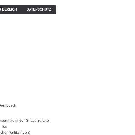
R BEREICH
DATENSCHUTZ
EN
KONZERTE
BILDERGALERIE
VIDEOS / HÖRPROBEN
 Dornbusch
sonntag in der Gnadenkirche
 Tod
rchor (Kritiksingen)