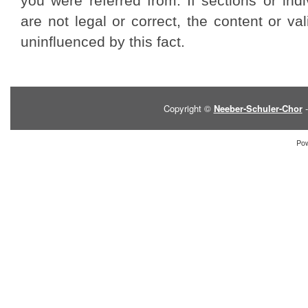
you were referred from. If sections or ind
are not legal or correct, the content or val
uninfluenced by this fact.
Copyright ©
Neeber-Schuler-Chor
-
Po