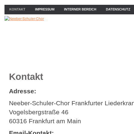
KONTAKT
IMPRESSUM
INTERNER BEREICH
DATENSCHUTZ
ÜBER UNS
NEWS
PROBEN
KONZERTE
BIL
Kontakt
Adresse:
Neeber-Schuler-Chor Frankfurter Liederkra
Vogelsbergstraße 46
60316 Frankfurt am Main
Email-Kontakt: