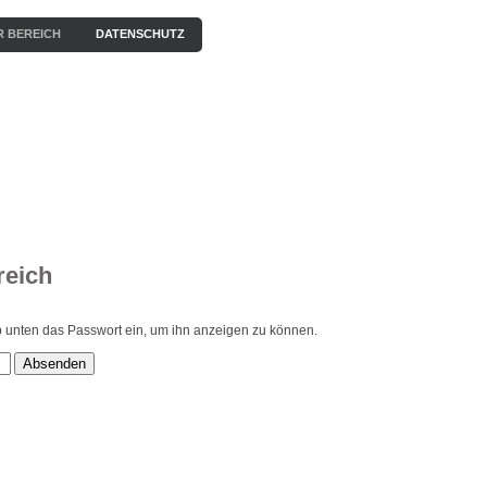
R BEREICH
DATENSCHUTZ
EN
KONZERTE
BILDERGALERIE
VIDEOS / HÖRPROBEN
reich
gib unten das Passwort ein, um ihn anzeigen zu können.