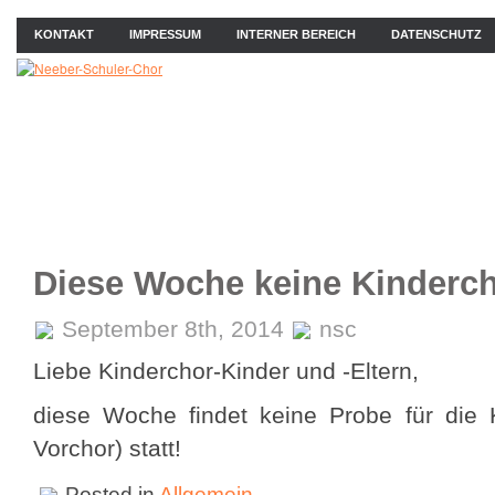
KONTAKT
IMPRESSUM
INTERNER BEREICH
DATENSCHUTZ
ÜBER UNS
NEWS
PROBEN
KONZERTE
BIL
Diese Woche keine Kinderc
September 8th, 2014
nsc
Liebe Kinderchor-Kinder und -Eltern,
diese Woche findet keine Probe für die 
Vorchor) statt!
Posted in
Allgemein