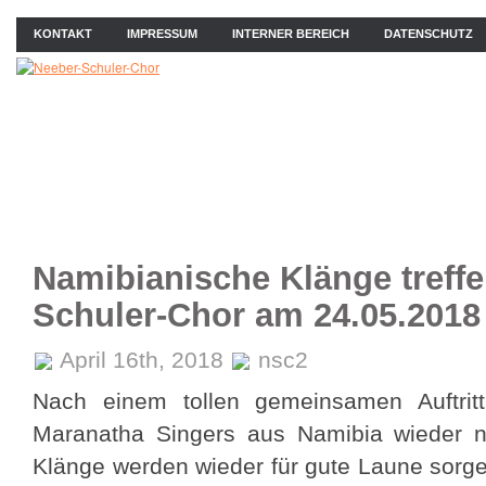
KONTAKT
IMPRESSUM
INTERNER BEREICH
DATENSCHUTZ
ÜBER UNS
NEWS
PROBEN
KONZERTE
BIL
Namibianische Klänge treff
Schuler-Chor am 24.05.2018
April 16th, 2018
nsc2
Nach einem tollen gemeinsamen Auftri
Maranatha Singers aus Namibia wieder n
Klänge werden wieder für gute Laune sorge