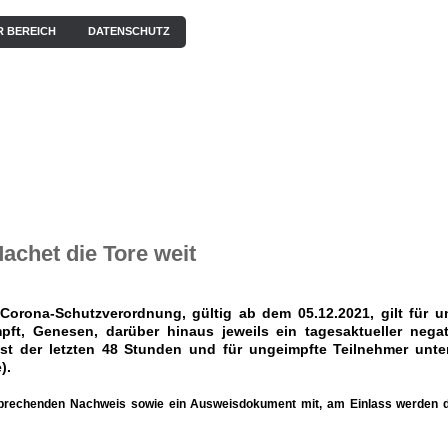
R BEREICH
DATENSCHUTZ
EN
KONZERTE
BILDERGALERIE
VIDEOS / HÖRPROBEN
achet die Tore weit
orona-Schutzverordnung, gültig ab dem 05.12.2021, gilt für u
ft, Genesen, darüber hinaus jeweils ein tagesaktueller negat
est der letzten 48 Stunden und für ungeimpfte Teilnehmer unte
).
sprechenden Nachweis sowie ein Ausweisdokument mit, am Einlass werden 