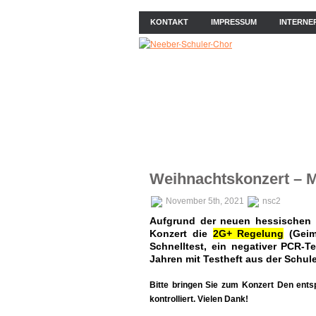
KONTAKT
IMPRESSUM
INTERNE
ÜBER UNS
NEWS
PROB
Weihnachtskonzert – M
November 5th, 2021
nsc2
Aufgrund der neuen hessischen C
Konzert die
2G+ Regelung
(Geimp
Schnelltest, ein negativer PCR-T
Jahren mit Testheft aus der Schule
Bitte bringen Sie zum Konzert Den ent
kontrolliert. Vielen Dank!