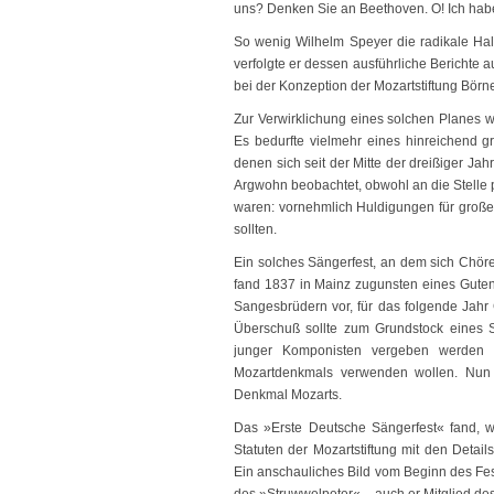
uns? Denken Sie an Beethoven. O! Ich hab
So wenig Wilhelm Speyer die radikale Hal
verfolgte er dessen ausführliche Berichte
bei der Konzeption der Mozartstiftung Börn
Zur Verwirklichung eines solchen Planes wa
Es bedurfte vielmehr eines hinreichend g
denen sich seit der Mitte der dreißiger Ja
Argwohn beobachtet, obwohl an die Stelle 
waren: vornehmlich Huldigungen für groß
sollten.
Ein solches Sängerfest, an dem sich Chöre
fand 1837 in Mainz zugunsten eines Guten
Sangesbrüdern vor, für das folgende Jahr
Überschuß sollte zum Grundstock eines 
junger Komponisten vergeben werden k
Mozartdenkmals verwenden wollen. Nun ab
Denkmal Mozarts.
Das »Erste Deutsche Sängerfest« fand, wie
Statuten der Mozartstiftung mit den Deta
Ein anschauliches Bild vom Beginn des Fes