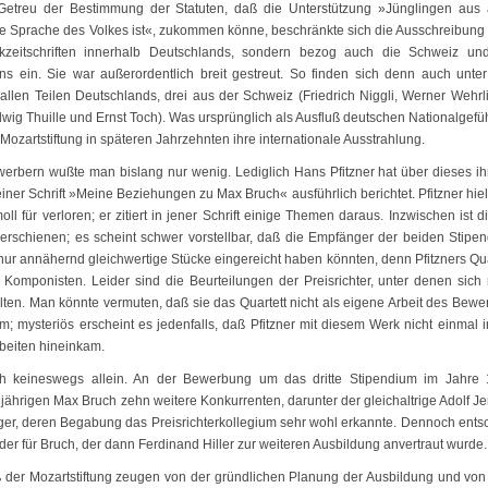
Getreu der Bestimmung der Statuten, daß die Unterstützung »Jünglingen aus 
e Sprache des Volkes ist«, zukommen könne, beschränkte sich die Ausschreibung 
kzeitschriften innerhalb Deutschlands, sondern bezog auch die Schweiz un
ns ein. Sie war außerordentlich breit gestreut. So finden sich denn auch unte
llen Teilen Deutschlands, drei aus der Schweiz (Friedrich Niggli, Werner Wehrl
wig Thuille und Ernst Toch). Was ursprünglich als Ausfluß deutschen Nationalgefüh
Mozartstiftung in späteren Jahrzehnten ihre internationale Ausstrahlung.
bern wußte man bislang nur wenig. Lediglich Hans Pfitzner hat über dieses i
ner Schrift »Meine Beziehungen zu Max Bruch« ausführlich berichtet. Pfitzner hiel
oll für verloren; er zitiert in jener Schrift einige Themen daraus. Inzwischen ist d
erschienen; es scheint schwer vorstellbar, daß die Empfänger der beiden Stipen
ur annähernd gleichwertige Stücke eingereicht haben könnten, denn Pfitzners Qua
 Komponisten. Leider sind die Beurteilungen der Preisrichter, unter denen sich
lten. Man könnte vermuten, daß sie das Quartett nicht als eigene Arbeit des Bewe
m; mysteriös erscheint es jedenfalls, daß Pfitzner mit diesem Werk nicht einmal i
rbeiten hineinkam.
ech keineswegs allein. An der Bewerbung um das dritte Stipendium im Jahre
jährigen Max Bruch zehn weitere Konkurrenten, darunter der gleichaltrige Adolf J
ger, deren Begabung das Preisrichterkollegium sehr wohl erkannte. Dennoch ents
er für Bruch, der dann Ferdinand Hiller zur weiteren Ausbildung anvertraut wurde.
ß der Mozartstiftung zeugen von der gründlichen Planung der Ausbildung und vo