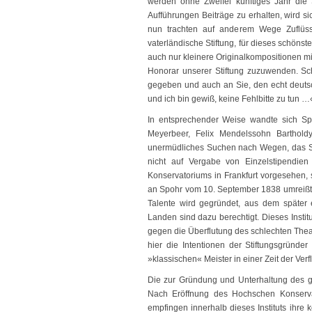
werden ohne Zweifel künftiges Jahr die
Aufführungen Beiträge zu erhalten, wird s
nun trachten auf anderem Wege Zuflüss
vaterländische Stiftung, für dieses schöns
auch nur kleinere Originalkompositionen m
Honorar unserer Stiftung zuzuwenden. Sc
gegeben und auch an Sie, den echt deutsch
und ich bin gewiß, keine Fehlbitte zu tun 
In entsprechender Weise wandte sich Sp
Meyerbeer, Felix Mendelssohn Barthold
unermüdliches Suchen nach Wegen, das Sti
nicht auf Vergabe von Einzelstipendie
Konservatoriums in Frankfurt vorgesehen, 
an Spohr vom 10. September 1838 umreißt 
Talente wird gegründet, aus dem später 
Landen sind dazu berechtigt. Dieses Insti
gegen die Überflutung des schlechten The
hier die Intentionen der Stiftungsgründe
»klassischen« Meister in einer Zeit der V
Die zur Gründung und Unterhaltung des g
Nach Eröffnung des Hochschen Konserva
empfingen innerhalb dieses Instituts ihre