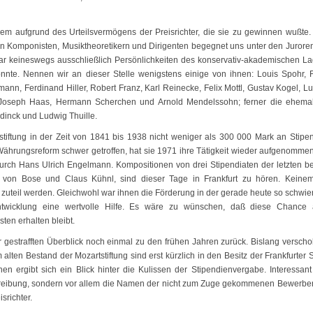
lem aufgrund des Urteilsvermögens der Preisrichter, die sie zu gewinnen wußte.
 Komponisten, Musiktheoretikern und Dirigenten begegnet uns unter den Juroren
zwar keineswegs ausschließlich Persönlichkeiten des konservativ-akademischen La
nte. Nennen wir an dieser Stelle wenigstens einige von ihnen: Louis Spohr, 
ann, Ferdinand Hiller, Robert Franz, Karl Reinecke, Felix Mottl, Gustav Kogel, L
Joseph Haas, Hermann Scherchen und Arnold Mendelssohn; ferner die ehema
dinck und Ludwig Thuille.
tstiftung in der Zeit von 1841 bis 1938 nicht weniger als 300 000 Mark an Stipe
 Währungsreform schwer getroffen, hat sie 1971 ihre Tätigkeit wieder aufgenommen
durch Hans Ulrich Engelmann. Kompositionen von drei Stipendiaten der letzten b
 von Bose und Claus Kühnl, sind dieser Tage in Frankfurt zu hören. Keine
zuteil werden. Gleichwohl war ihnen die Förderung in der gerade heute so schwie
ntwicklung eine wertvolle Hilfe. Es wäre zu wünschen, daß diese Chance
en erhalten bleibt.
gestrafften Überblick noch einmal zu den frühen Jahren zurück. Bislang verscho
en Bestand der Mozartstiftung sind erst kürzlich in den Besitz der Frankfurter S
nen ergibt sich ein Blick hinter die Kulissen der Stipendienvergabe. Interessant
chreibung, sondern vor allem die Namen der nicht zum Zuge gekommenen Bewerbe
srichter.