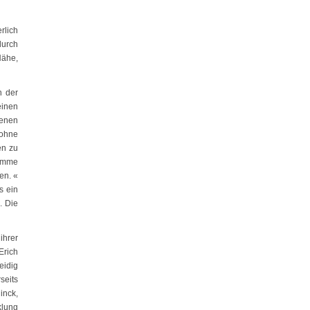
rlich
durch
Nähe,
n der
einen
denen
 ohne
en zu
timme
en. «
s ein
. Die
ihrer
Erich
eidig
seits
inck,
klung