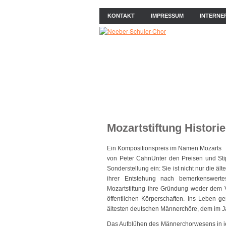
KONTAKT
IMPRESSUM
INTERNE
ÜBER UNS
NEWS
PROB
Mozartstiftung Historie
Ein Kompositionspreis im Namen Mozarts
von Peter CahnUnter den Preisen und Stip
Sonderstellung ein: Sie ist nicht nur die ä
ihrer Entstehung nach bemerkenswerte
Mozartstiftung ihre Gründung weder dem V
öffentlichen Körperschaften. Ins Leben 
ältesten deutschen Männerchöre, dem im J
Das Aufblühen des Männerchorwesens in jen