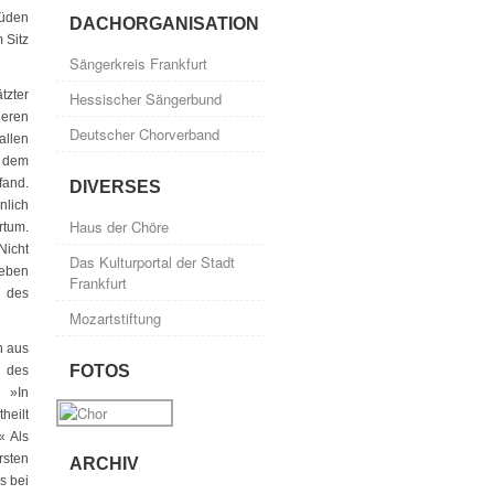
Süden
DACHORGANISATION
 Sitz
Sängerkreis Frankfurt
tzter
Hessischer Sängerbund
deren
Deutscher Chorverband
allen
, dem
fand.
DIVERSES
nlich
Haus der Chöre
rtum.
Nicht
Das Kulturportal der Stadt
neben
Frankfurt
n des
Mozartstiftung
h aus
FOTOS
g des
 »In
heilt
« Als
rsten
ARCHIV
s bei