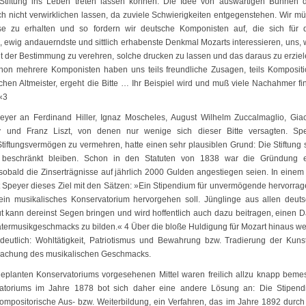
 Stiftung ins Leben treten lassen können. Die Idee von auswärtigen Bühnen 
ich nicht verwirklichen lassen, da zuviele Schwierigkeiten entgegenstehen. Wir m
e zu erhalten und so fordern wir deutsche Komponisten auf, die sich für 
te, ewig andauerndste und sittlich erhabenste Denkmal Mozarts interessieren, uns,
it der Bestimmung zu verehren, solche drucken zu lassen und das daraus zu erzie
hon mehrere Komponisten haben uns teils freundliche Zusagen, teils Komposit
en Altmeister, ergeht die Bitte … Ihr Beispiel wird und muß viele Nachahmer fi
…«3
eyer an Ferdinand Hiller, Ignaz Moscheles, August Wilhelm Zuccalmaglio, Gi
y und Franz Liszt, von denen nur wenige sich dieser Bitte versagten. Sp
ftungsvermögen zu vermehren, hatte einen sehr plausiblen Grund: Die Stiftung s
n beschränkt bleiben. Schon in den Statuten von 1838 war die Gründung 
sobald die Zinserträgnisse auf jährlich 2000 Gulden angestiegen seien. In einem 
Speyer dieses Ziel mit den Sätzen: »Ein Stipendium für unvermögende hervorra
ein musikalisches Konservatorium hervorgehen soll. Jünglinge aus allen deut
tut kann dereinst Segen bringen und wird hoffentlich auch dazu beitragen, einen
atermusikgeschmacks zu bilden.« 4 Über die bloße Huldigung für Mozart hinaus w
r deutlich: Wohltätigkeit, Patriotismus und Bewahrung bzw. Tradierung der Kuns
erflachung des musikalischen Geschmacks.
eplanten Konservatoriums vorgesehenen Mittel waren freilich allzu knapp beme
toriums im Jahre 1878 bot sich daher eine andere Lösung an: Die Stipend
 kompositorische Aus- bzw. Weiterbildung, ein Verfahren, das im Jahre 1892 durch