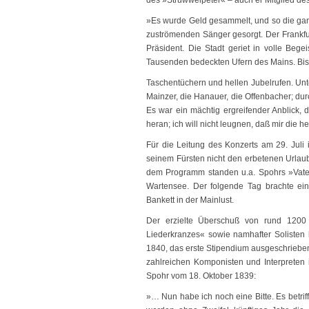
des »Struwwelpeter« – auch er Mitglied de
»Es wurde Geld gesammelt, und so die ganze
zuströmenden Sänger gesorgt. Der Frankf
Präsident. Die Stadt geriet in volle Beg
Tausenden bedeckten Ufern des Mains. Bis
Taschentüchern und hellen Jubelrufen. Un
Mainzer, die Hanauer, die Offenbacher; du
Es war ein mächtig ergreifender Anblick, 
heran; ich will nicht leugnen, daß mir die
Für die Leitung des Konzerts am 29. Juli
seinem Fürsten nicht den erbetenen Urlaub,
dem Programm standen u.a. Spohrs »Vater
Wartensee. Der folgende Tag brachte e
Bankett in der Mainlust.
Der erzielte Überschuß von rund 1200
Liederkranzes« sowie namhafter Solisten b
1840, das erste Stipendium ausgeschrieben
zahlreichen Komponisten und Interpreten in
Spohr vom 18. Oktober 1839:
»… Nun habe ich noch eine Bitte. Es betrif