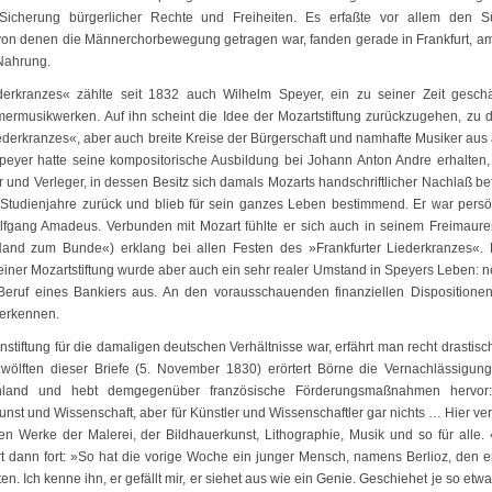
e Sicherung bürgerlicher Rechte und Freiheiten. Es erfaßte vor allem den 
 von denen die Männerchorbewegung getragen war, fanden gerade in Frankfurt, am
Nahrung.
derkranzes« zählte seit 1832 auch Wilhelm Speyer, ein zu seiner Zeit geschä
rmusikwerken. Auf ihn scheint die Idee der Mozartstiftung zurückzugehen, zu 
ederkranzes«, aber auch breite Kreise der Bürgerschaft und namhafte Musiker aus 
 Speyer hatte seine kompositorische Ausbildung bei Johann Anton Andre erhalten
 und Verleger, in dessen Besitz sich damals Mozarts handschriftlicher Nachlaß be
Studienjahre zurück und blieb für sein ganzes Leben bestimmend. Er war persö
fgang Amadeus. Verbunden mit Mozart fühlte er sich auch in seinem Freimaure
Hand zum Bunde«) erklang bei allen Festen des »Frankfurter Liederkranzes«. 
einer Mozartstiftung wurde aber auch ein sehr realer Umstand in Speyers Leben: 
 Beruf eines Bankiers aus. An den vorausschauenden finanziellen Dispositione
l erkennen.
stiftung für die damaligen deutschen Verhältnisse war, erfährt man recht drastisc
wölften dieser Briefe (5. November 1830) erörtert Börne die Vernachlässigun
chland und hebt demgegenüber französische Förderungsmaßnahmen hervor:
st und Wissenschaft, aber für Künstler und Wissenschaftler gar nichts … Hier vert
ten Werke der Malerei, der Bildhauerkunst, Lithographie, Musik und so für alle. 
rt dann fort: »So hat die vorige Woche ein junger Mensch, namens Berlioz, den e
n. Ich kenne ihn, er gefällt mir, er siehet aus wie ein Genie. Geschiehet je so etwa