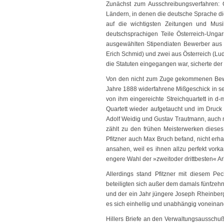
Zunächst zum Ausschreibungsverfahren: 
Ländern, in denen die deutsche Sprache di
auf die wichtigsten Zeitungen und Musi
deutschsprachigen Teile Österreich-Ungar
ausgewählten Stipendiaten Bewerber aus a
Erich Schmid) und zwei aus Österreich (Lud
die Statuten eingegangen war, sicherte der 
Von den nicht zum Zuge gekommenen Bewer
Jahre 1888 widerfahrene Mißgeschick in sei
von ihm eingereichte Streichquartett in d-m
Quartett wieder aufgetaucht und im Druck 
Adolf Weidig und Gustav Trautmann, auch n
zählt zu den frühen Meisterwerken dieses
Pfitzner auch Max Bruch befand, nicht erha
ansahen, weil es ihnen allzu perfekt vorka
engere Wahl der »zweitoder drittbesten« A
Allerdings stand Pfitzner mit diesem P
beteiligten sich außer dem damals fünfzehn
und der ein Jahr jüngere Joseph Rheinber
es sich einhellig und unabhängig voneinand
Hillers Briefe an den Verwaltungsausschu