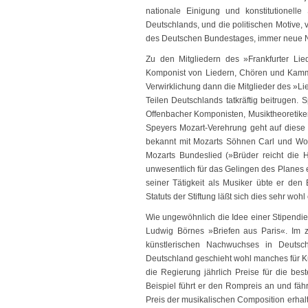
nationale Einigung und konstitutionell
Deutschlands, und die politischen Motive,
des Deutschen Bundestages, immer neue 
Zu den Mitgliedern des »Frankfurter Lie
Komponist von Liedern, Chören und Kamme
Verwirklichung dann die Mitglieder des »Li
Teilen Deutschlands tatkräftig beitrugen.
Offenbacher Komponisten, Musiktheoretiker
Speyers Mozart-Verehrung geht auf diese 
bekannt mit Mozarts Söhnen Carl und Wol
Mozarts Bundeslied (»Brüder reicht die 
unwesentlich für das Gelingen des Planes 
seiner Tätigkeit als Musiker übte er den
Statuts der Stiftung läßt sich dies sehr woh
Wie ungewöhnlich die Idee einer Stipendien
Ludwig Börnes »Briefen aus Paris«. Im z
künstlerischen Nachwuchses in Deuts
Deutschland geschieht wohl manches für Kun
die Regierung jährlich Preise für die bes
Beispiel führt er den Rompreis an und fäh
Preis der musikalischen Composition erhalte