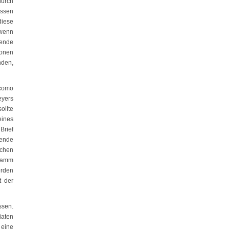
durch
üssen
diese
 wenn
lende
ionen
nden,
acomo
eyers
ollte
eines
Brief
gende
schen
 Damm
erden
t der
ssen.
iaten
 eine