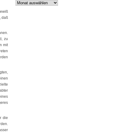
Archiv
gewiß
, daß
hnen.
d, zu
n mit
reten
erden
gten,
einen
ielte
abter
ines
geres
r die
rden.
asser