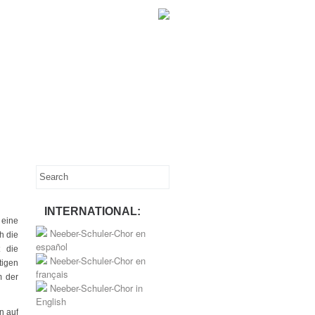
INTERNATIONAL:
 eine
Neeber-Schuler-Chor en
h die
español
t die
Neeber-Schuler-Chor en
tigen
français
m der
Neeber-Schuler-Chor in
English
n auf