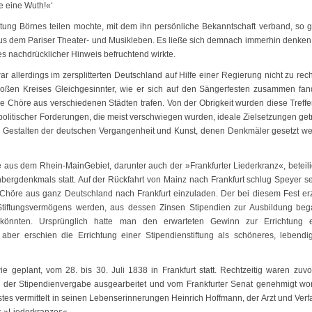
e eine Wuth!«‘
tung Börnes teilen mochte, mit dem ihn persönliche Bekanntschaft verband, so 
 aus dem Pariser Theater- und Musikleben. Es ließe sich demnach immerhin denken
es nachdrücklicher Hinweis befruchtend wirkte.
r allerdings im zersplitterten Deutschland auf Hilfe einer Regierung nicht zu rec
roßen Kreises Gleichgesinnter, wie er sich auf den Sängerfesten zusammen fan
hre Chöre aus verschiedenen Städten trafen. Von der Obrigkeit wurden diese Treffe
politischer Forderungen, die meist verschwiegen wurden, ideale Zielsetzungen get
e Gestalten der deutschen Vergangenheit und Kunst, denen Denkmäler gesetzt w
 aus dem Rhein-MainGebiet, darunter auch der »Frankfurter Liederkranz«, beteili
bergdenkmals statt. Auf der Rückfahrt von Mainz nach Frankfurt schlug Speyer s
 Chöre aus ganz Deutschland nach Frankfurt einzuladen. Der bei diesem Fest erz
Stiftungsvermögens werden, aus dessen Zinsen Stipendien zur Ausbildung beg
önnten. Ursprünglich hatte man den erwarteten Gewinn zur Errichtung e
er erschien die Errichtung einer Stipendienstiftung als schöneres, lebendi
 geplant, vom 28. bis 30. Juli 1838 in Frankfurt statt. Rechtzeitig waren zuvo
ils der Stipendienvergabe ausgearbeitet und vom Frankfurter Senat genehmigt wo
tes vermittelt in seinen Lebenserinnerungen Heinrich Hoffmann, der Arzt und Verf