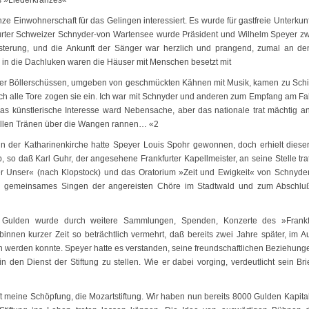
s »Liederkranzes«
 Einwohnerschaft für das Gelingen interessiert. Es wurde für gastfreie Unterkunf
urter Schweizer Schnyder-von Wartensee wurde Präsident und Wilhelm Speyer zw
eisterung, und die Ankunft der Sänger war herzlich und prangend, zumal an de
 in die Dachluken waren die Häuser mit Menschen besetzt mit
ter Böllerschüssen, umgeben von geschmückten Kähnen mit Musik, kamen zu Schif
rch alle Tore zogen sie ein. Ich war mit Schnyder und anderen zum Empfang am Fah
das künstlerische Interesse ward Nebensache, aber das nationale trat mächtig a
 hellen Tränen über die Wangen rannen… «2
 in der Katharinenkirche hatte Speyer Louis Spohr gewonnen, doch erhielt diese
 so daß Karl Guhr, der angesehene Frankfurter Kapellmeister, an seine Stelle trat
 Unser« (nach Klopstock) und das Oratorium »Zeit und Ewigkeit« von Schnyde
in gemeinsames Singen der angereisten Chöre im Stadtwald und zum Abschlu
 Gulden wurde durch weitere Sammlungen, Spenden, Konzerte des »Frankf
innen kurzer Zeit so beträchtlich vermehrt, daß bereits zwei Jahre später, im A
 werden konnte. Speyer hatte es verstanden, seine freundschaftlichen Beziehung
 den Dienst der Stiftung zu stellen. Wie er dabei vorging, verdeutlicht sein Bri
ft meine Schöpfung, die Mozartstiftung. Wir haben nun bereits 8000 Gulden Kapita