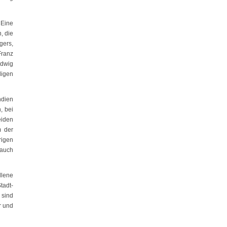
 Eine
, die
gers,
Franz
udwig
ligen
ndien
, bei
eiden
m der
rigen
 auch
llene
tadt-
 sind
r und