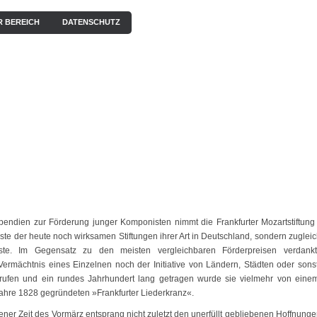
R BEREICH
DATENSCHUTZ
EN
KONZERTE
BILDERGALERIE
VIDEOS / HÖRPROBEN
endien zur Förderung junger Komponisten nimmt die Frankfurter Mozartstiftung
lteste der heute noch wirksamen Stiftungen ihrer Art in Deutschland, sondern zugleic
ste. Im Gegensatz zu den meisten vergleichbaren Förderpreisen verdank
ermächtnis eines Einzelnen noch der Initiative von Ländern, Städten oder sons
gerufen und ein rundes Jahrhundert lang getragen wurde sie vielmehr von eine
ahre 1828 gegründeten »Frankfurter Liederkranz«.
er Zeit des Vormärz entsprang nicht zuletzt den unerfüllt gebliebenen Hoffnunge