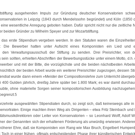
tiftung ausgehenden Impuls zur Gründung deutscher Konservatorien schwe
Konservatorien in Leipzig (1843 durch Mendelssohn begründet) und Köln (1850 
ng eine wesentliche Anregung geboten haben. Dafür spricht nicht nur die zeitliche 
r beiden Gründer zu Wilhelm Speyer und zur Mozartstiftung.
das erste Stipendium vergeben werden. In den Statuten waren die Einzelheite
t: Die Bewerber hatten unter Aufsicht eines Komponisten ein Lied und 
an den Verwaltungsausschuß der Stiftung zu senden. Drei Preisrichter, von 
g sein sollten, erhielten Abschriften der Bewerbungsstücke unter einem Motto, d.h.
werber und mit der Bitte, die vorzüglichste und die beiden nächstbesten Arbeit
nsichtlich der besten Arbeit wurde ein weiterer Preisrichter zugezogen, dessen S
pendiat wurde dann einem »Meister der Compositionslehre zum Unterricht übergeb
400 Gulden jährlich, dreißig Jahre später bei 1.800 Mark; es war damit durchau
aubte, ohne materielle Sorgen seiner kompositorischen Ausbildung nachzugehen
begrenzt.5
zehnte ausgewählten Stipendiaten durch, so zeigt sich, daß keineswegs alle in 
ervortraten. Einige machten ihren Weg als Dirigenten – etwa Fritz Steinbach und 
ätsmusikdirektoren oder Leiter von Konservatorien – so Leonhard Wolff, Adolf W
ner der Genannten sich der erhaltenen Förderung als unwürdig erwiesen. Anderer
zu höherer Ehre, daß sie Komponisten von Rang wie Max Bruch, Engelbert Humperd
 Toch in einer frühen, oftmals entscheidenden Phase ihrer künstlerischen Entwic