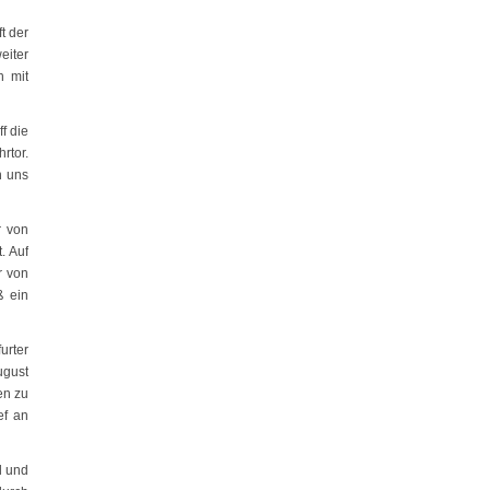
t der
eiter
n mit
f die
rtor.
n uns
r von
. Auf
r von
ß ein
urter
ugust
en zu
ef an
l und