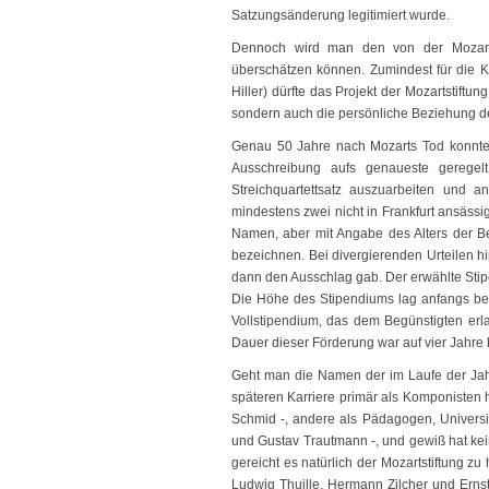
Satzungsänderung legitimiert wurde.
Dennoch wird man den von der Mozarts
überschätzen können. Zumindest für die 
Hiller) dürfte das Projekt der Mozartstiftu
sondern auch die persönliche Beziehung de
Genau 50 Jahre nach Mozarts Tod konnte 
Ausschreibung aufs genaueste geregel
Streichquartettsatz auszuarbeiten und 
mindestens zwei nicht in Frankfurt ansässi
Namen, aber mit Angabe des Alters der Be
bezeichnen. Bei divergierenden Urteilen hi
dann den Ausschlag gab. Der erwählte Sti
Die Höhe des Stipendiums lag anfangs bei 
Vollstipendium, das dem Begünstigten erl
Dauer dieser Förderung war auf vier Jahre 
Geht man die Namen der im Laufe der Jahr
späteren Karriere primär als Komponisten h
Schmid -, andere als Pädagogen, Universit
und Gustav Trautmann -, und gewiß hat kei
gereicht es natürlich der Mozartstiftung 
Ludwig Thuille, Hermann Zilcher und Ernst