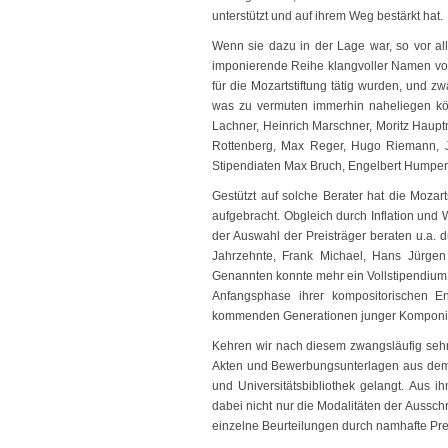
unterstützt und auf ihrem Weg bestärkt hat.
Wenn sie dazu in der Lage war, so vor al
imponierende Reihe klangvoller Namen von
für die Mozartstiftung tätig wurden, und 
was zu vermuten immerhin naheliegen kön
Lachner, Heinrich Marschner, Moritz Hauptm
Rottenberg, Max Reger, Hugo Riemann, 
Stipendiaten Max Bruch, Engelbert Humper
Gestützt auf solche Berater hat die Mozar
aufgebracht. Obgleich durch Inflation und
der Auswahl der Preisträger beraten u.a. 
Jahrzehnte, Frank Michael, Hans Jürgen
Genannten konnte mehr ein Vollstipendium 
Anfangsphase ihrer kompositorischen E
kommenden Generationen junger Komponist
Kehren wir nach diesem zwangsläufig sehr 
Akten und Bewerbungsunterlagen aus dem alt
und Universitätsbibliothek gelangt. Aus ih
dabei nicht nur die Modalitäten der Auss
einzelne Beurteilungen durch namhafte Prei