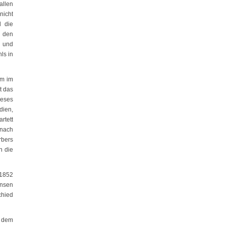
allen
nicht
d die
r den
i und
ls in
hm im
t das
ieses
dien,
rtett
 nach
rbers
n die
 1852
ensen
chied
n dem