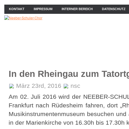
KONTAKT
IMPRESSUM
INTERNER BEREICH
DATENSCHUTZ
ÜBER UNS
NEWS
PROBEN
KONZERTE
BIL
In den Rheingau zum Tatort
März 23rd, 2016
nsc
Am 02. Juli 2016 wird der NEEBER-SCHU
Frankfurt nach Rüdesheim fahren, dort „R
Musikinstrumentenmuseum besuchen und a
in der Marienkirche von 16.30h bis 17.30h k