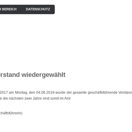
R BEREICH
DATENSCHUTZ
EN
KONZERTE
BILDERGALERIE
VIDEOS / HÖRPROBEN
rstand wiedergewählt
2017 am Montag, den 04.06.2018 wurde der gesamte geschäftsführende Vorstan
r die nächsten zwei Jahre sind somit im Amt
häftsführerin)