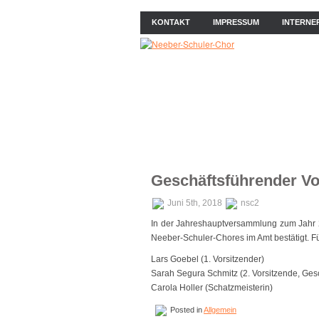
KONTAKT
IMPRESSUM
INTERNE
ÜBER UNS
NEWS
PROB
Geschäftsführender Vo
Juni 5th, 2018
nsc2
In der Jahreshauptversammlung zum Jahr 
Neeber-Schuler-Chores im Amt bestätigt. Fü
Lars Goebel (1. Vorsitzender)
Sarah Segura Schmitz (2. Vorsitzende, Gesc
Carola Holler (Schatzmeisterin)
Posted in
Allgemein