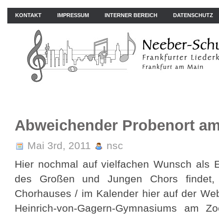
KONTAKT
IMPRESSUM
INTERNER BEREICH
DATENSCHUTZ
ÜBER UNS
NEWS
PROBEN
KONZERTE
BIL
Abweichender Probenort am
Mai 3rd, 2011
nsc
Hier nochmal auf vielfachen Wunsch als E
des Großen und Jungen Chors findet,
Chorhauses / im Kalender hier auf der Web
Heinrich-von-Gagern-Gymnasiums am Z