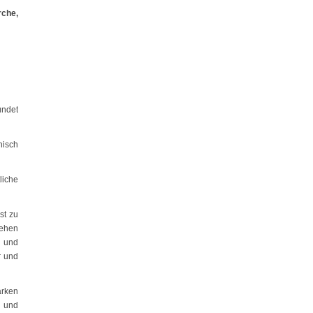
che,
ündet
nisch
liche
st zu
tehen
n und
r und
ärken
n und