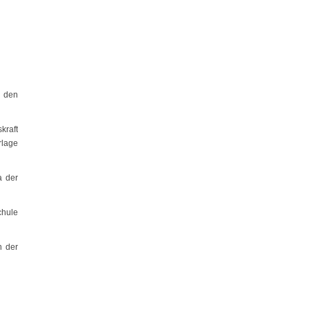
u den
kraft
rlage
a der
chule
n der