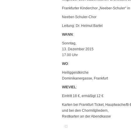
Frankfurter Kinderchor „Neeber-Schuler“ in
Neeber-Schuler-Chor
Leitung: Dr. Helmut Bartel
WANN
:
Sonntag,
13. Dezember 2015
17.00 Uhr
WO
:
Heiliggeistkirche
Dominikanergasse, Frankfurt
WIEVIEL
:
Eintritt 18 €, ermäßigt 12 €
Karten bei Frankfurt Ticket, Hauptwache/B-
und bei den Chormitgliedern,
Restkarten an der Abendkasse