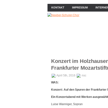
KONTAKT
IMPRESSUM
INTERNE
ÜBER UNS
NEWS
PROB
Konzert im Holzhausen
Frankfurter Mozartstif
April 5th, 2016
nsc
WAS:
Konzert: Auf den Spuren der Frankfurter 
Ein Konzertabend mit Werken ausgewählt
Luise Wanniger, Sopran