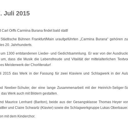
 Juli 2015
 Carl Orffs Carmina Burana findet bald statt!
 Städtische Bühnen Frankfurt/Main uraufgeführten „Carmina Burana“ gehören z
des 20. Jahrhunderts.
er um 1300 entstandenen Lieder- und Gedichtsammlung. Er war von der Ausdrucks
um, dass die Musik die Lebensfreude und Vitalität der mittelalterlichen Textvo
es Meisterwerk der Chorliteratur!
i 2015 das Werk in der Fassung für zwei Klaviere und Schlagwerk in der Aul
nd Neeber-Schuler, der eine lange Zusammenarbeit mit der Heinrich-Seliger-S
das Werk auch mit Bildern gestalten.
und Maurice Lenhard (Bariton), beide aus der Gesangsklasse Thomas Heyer vo
ttler und Claire Schwartz (Klavier) sowie die Schlagwerkgruppe Lukas Oberbauer.
n mit dem Kinderchor.