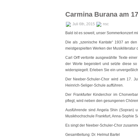
Carmina Burana am 17.
Juli 6th, 2015
nsc
Bald ist es soweit, unser Sommerkonzert mit
Die als „szenische Kantate“ 1937 an den
meistgespielten Werken der Musikliteratur 
Carl Orff vertonte ausgewählte Texte ein
der Worte begeistert und setzte diese so 
widerspiegelt. Erleben Sie ein unvergeßlich
Der Neeber-Schuler-Chor wird am 17. Jul
Heinrich-Seliger-Schule aufführen.
Der Frankfurter Kinderchor im Chorverba
pflegt, wird neben den gesungenen Chören 
Ausführende sind Angela Shin (Sopran) 
Musikhochschule Frankfurt, Anna-Sophie Sa
Es singt der Neeber-Schuler-Chor zusamme
Gesamtleitung: Dr. Helmut Bartel