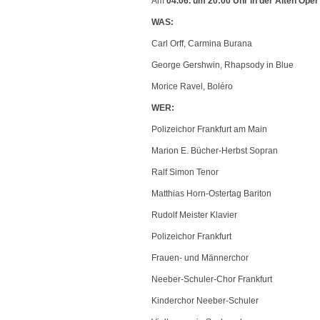
Am
04.06. um 20:00 Uhr in der Alten Oper
WAS:
Carl Orff, Carmina Burana
George Gershwin, Rhapsody in Blue
Morice Ravel, Boléro
WER:
Polizeichor Frankfurt am Main
Marion E. Bücher-Herbst Sopran
Ralf Simon Tenor
Matthias Horn-Ostertag Bariton
Rudolf Meister Klavier
Polizeichor Frankfurt
Frauen- und Männerchor
Neeber-Schuler-Chor Frankfurt
Kinderchor Neeber-Schuler