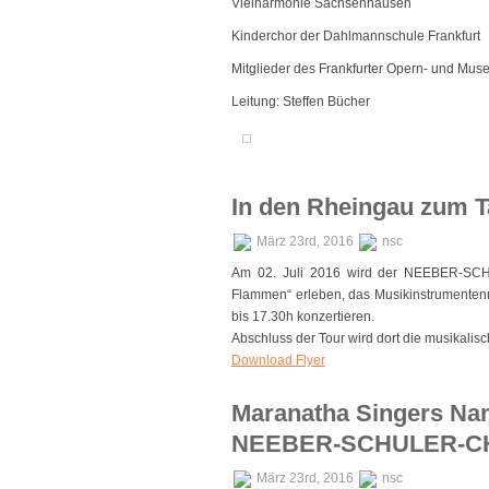
Vielharmonie Sachsenhausen
Kinderchor der Dahlmannschule Frankfurt
Mitglieder des Frankfurter Opern- und Mu
Leitung: Steffen Bücher
In den Rheingau zum T
März 23rd, 2016
nsc
Am 02. Juli 2016 wird der NEEBER-SCHU
Flammen“ erleben, das Musikinstrumenten
bis 17.30h konzertieren.
Abschluss der Tour wird dort die musikalis
Download Flyer
Maranatha Singers Nam
NEEBER-SCHULER-C
März 23rd, 2016
nsc