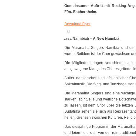
Gemeinsamer Auftritt mit Rocking Ang
Ffm.-Eschersheim.
Download Flyer
/asa Namibiab – A New Namibia
Die Maranatha Singers Namibia sind ein 
wurde. Seitdem ist der Chor gewachsen und
Die Mitglieder bringen verschiedenste et
ausgewogene Klang des Chores gründet in 
Außer namibischer und afrikanischer Cho
Sakralmusik. Die Sing- und Tanzbegeister
Die Maranatha Singers sind eine wichtige
stärken, spirituelle und weltliche Botscha
zu lassen, ist dem Chor über die letzte
Südafrika sehen sie sich als Repräsentant
helfen, Grenzen zwischen Kulturen, Relig
Das diesjährige Programm der Maranatha
und feiern, die sich von der rein tradit