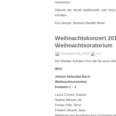
realisieren.
Obwohl die Musik traditionelle und neue
erhalten.
Evy George, Barbara Stauffer Meier
Weihnachtskonzert 201
Weihnachtsoratorium
November 5th, 2015
nsc
Der Neeber-Schuler-Chor läd Sie auch diese
WAS
:
Johann Sebastian Bach
Weihnachtsoratorium
Kantaten 1 – 3
Laura Cromm, Sopran
Sophie Wenzel, Alt
Florian Feth, Tenor
Frederic Moerth, Bass
Mitglieder des Akademischen Orchesters de