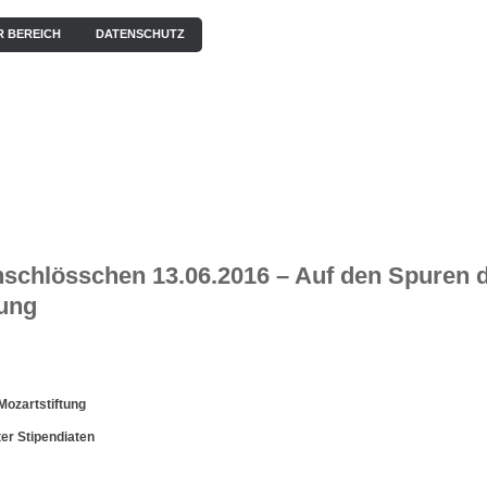
R BEREICH
DATENSCHUTZ
EN
KONZERTE
BILDERGALERIE
VIDEOS / HÖRPROBEN
schlösschen 13.06.2016 – Auf den Spuren 
tung
Mozartstiftung
er Stipendiaten