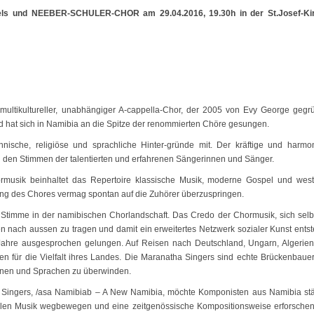
els und NEEBER-SCHULER-CHOR am 29.04.2016, 19.30h in der St.Josef-Kir
multikultureller, unabhängiger A-cappella-Chor, der 2005 von Evy George gegr
 hat sich in Namibia an die Spitze der renommierten Chöre gesungen.
hnische, religiöse und sprachliche Hinter-gründe mit. Der kräftige und harmo
den Stimmen der talentierten und erfahrenen Sängerinnen und Sänger.
rmusik beinhaltet das Repertoire klassische Musik, moderne Gospel und west
ung des Chores vermag spontan auf die Zuhörer überzuspringen.
 Stimme in der namibischen Chorlandschaft. Das Credo der Chormusik, sich selb
ften nach aussen zu tragen und damit ein erweitertes Netzwerk sozialer Kunst ents
n Jahre ausgesprochen gelungen. Auf Reisen nach Deutschland, Ungarn, Algerie
en für die Vielfalt ihres Landes. Die Maranatha Singers sind echte Brückenbaue
ionen und Sprachen zu überwinden.
 Singers, /asa Namibiab – A New Namibia, möchte Komponisten aus Namibia st
ionellen Musik wegbewegen und eine zeitgenössische Kompositionsweise erforsche